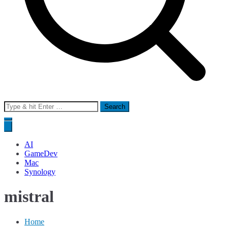
Search
for:
AI
GameDev
Mac
Synology
mistral
Home